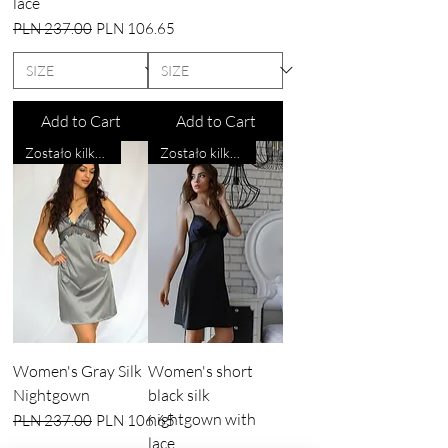
lace
Regular Price
Sale Price
PLN 237.00
PLN 106.65
Add to Cart
Add to Cart
Zostało kilka sztuk
Zostało kilka sztuk
Women's Gray Silk
Women's short
Nightgown
black silk
nightgown with
Regular Price
Sale Price
PLN 237.00
PLN 106.65
lace