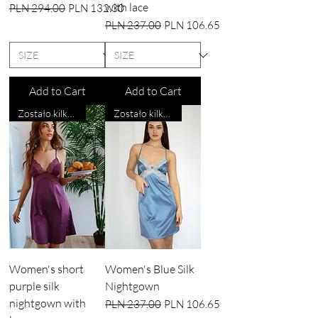
with lace
Regular Price
Sale Price
PLN 294.00
PLN 132.30
Regular Price
Sale Price
PLN 237.00
PLN 106.65
Add to Cart
Add to Cart
Zostało kilka sztuk
Zostało kilka sztuk
Women's short
Women's Blue Silk
purple silk
Nightgown
nightgown with
Regular Price
Sale Price
PLN 237.00
PLN 106.65