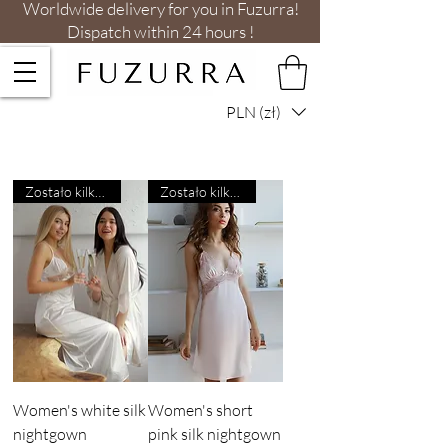
Worldwide delivery for you in Fuzurra!
Dispatch within 24 hours !
PLN (zł)
Zostało kilka sztuk
Zostało kilka sztuk
Women's white silk
Women's short
nightgown
pink silk nightgown